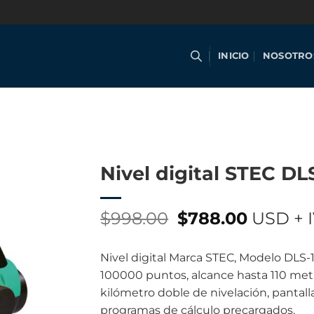
INICIO
NOSOTRO
Nivel digital STEC DL
Original
Current
$
998.00
$
788.00
USD + 
price
price
was:
is:
Nivel digital Marca STEC, Modelo DLS-
$998.00.
$788.00
100000 puntos, alcance hasta 110 metr
kilómetro doble de nivelación, pantalla
programas de cálculo precargados.