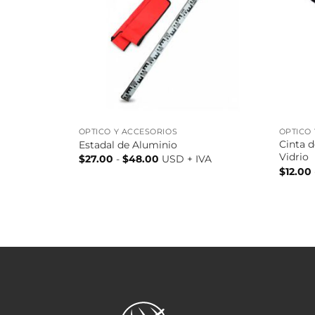
ÓPTICO Y ACCESORIOS
ÓPTICO
Cinta 
Estadal de Aluminio
Vidrio
Rango
$
27.00
-
$
48.00
USD + IVA
de
$
12.00
precios:
desde
$27.00
hasta
$48.00