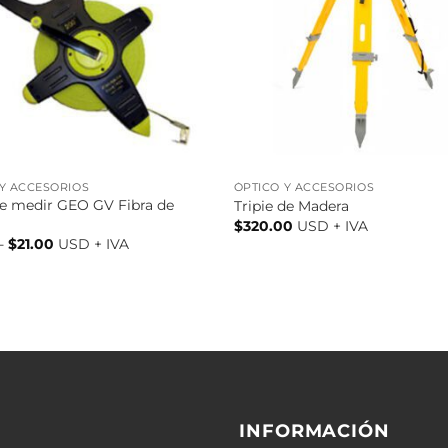
 Y ACCESORIOS
ÓPTICO Y ACCESORIOS
de medir GEO GV Fibra de
Tripie de Madera
$
320.00
USD + IVA
Rango
-
$
21.00
USD + IVA
de
precios:
desde
$12.00
hasta
$21.00
INFORMACIÓN