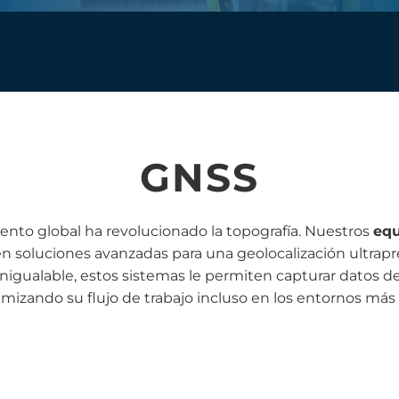
GNSS
ento global ha revolucionado la topografía. Nuestros
eq
n soluciones avanzadas para una geolocalización ultrapr
inigualable, estos sistemas le permiten capturar datos d
imizando su flujo de trabajo incluso en los entornos más