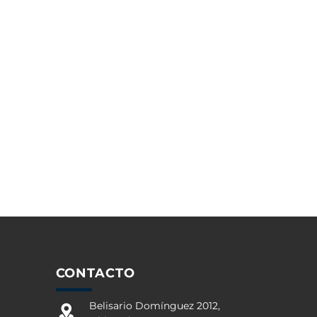
CONTACTO
Belisario Domínguez 2012,