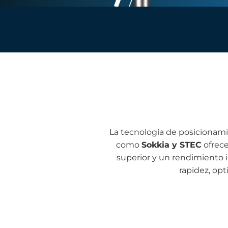
La tecnología de posicionami
como
Sokkia
y STEC
ofrece
superior y un rendimiento 
rapidez, opt