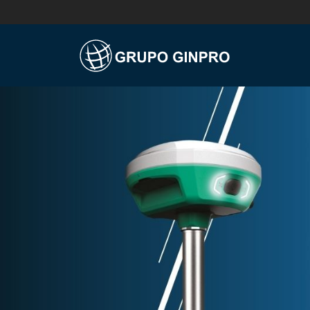
Saltar
al
contenido