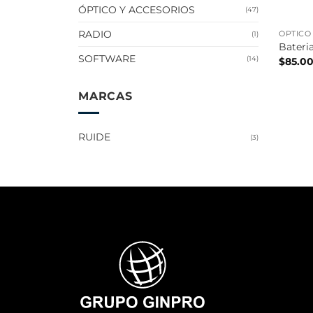
ÓPTICO Y ACCESORIOS
(47)
RADIO
ÓPTICO
(1)
Bateri
SOFTWARE
(14)
$
85.0
MARCAS
RUIDE
(3)