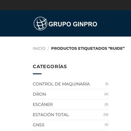
Saltar
al
contenido
INICIO
/
PRODUCTOS ETIQUETADOS “RUIDE”
CATEGORÍAS
CONTROL DE MAQUINARIA
(1)
DRON
(4)
ESCÁNER
(3)
ESTACIÓN TOTAL
(12)
GNSS
(7)